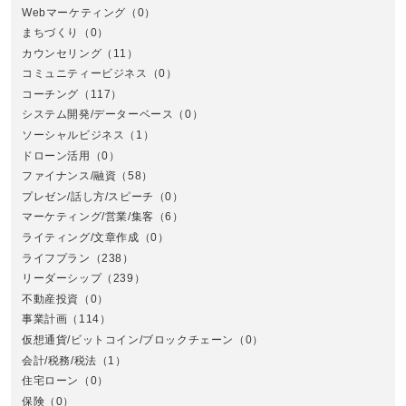
Webマーケティング
（0）
まちづくり
（0）
カウンセリング
（11）
コミュニティービジネス
（0）
北
コーチング
（117）
システム開発/データーベース
（0）
ソーシャルビジネス
（1）
ドローン活用
（0）
ファイナンス/融資
（58）
プレゼン/話し方/スピーチ
（0）
マーケティング/営業/集客
（6）
関
ライティング/文章作成
（0）
ライフプラン
（238）
リーダーシップ
（239）
不動産投資
（0）
事業計画
（114）
仮想通貨/ビットコイン/ブロックチェーン
（0）
会計/税務/税法
（1）
住宅ローン
（0）
東
保険
（0）