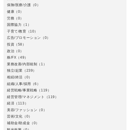
保険/医療/介護
（0）
健康
（0）
労務
（0）
国際協力
（1）
子育て/教育
（10）
広告/プロモーション
（0）
投資
（58）
政治
（0）
株/FX
（49）
業務改善/内部統制
（1）
中
独立/起業
（239）
相続/終活
（0）
組織/人事/採用
（6）
経営戦略/事業戦略
（119）
経営管理/マネジメント
（119）
経済
（113）
美容/ファッション
（0）
芸術/文化
（0）
補助金/助成金
（0）
観光振興
（0）
九