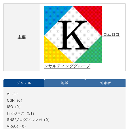
コムロコ
主催
ンサルティンググループ
ジャンル
地域
対象者
AI
（1）
全国
CSR
（0）
北
ISO
（0）
ITビジネス
（51）
SNS/ブログ/メルマガ
（0）
VR/AR
（0）