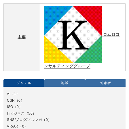
コムロコ
主催
ンサルティンググループ
ジャンル
地域
対象者
AI
（1）
全国
CSR
（0）
北
ISO
（0）
ITビジネス
（50）
SNS/ブログ/メルマガ
（0）
VR/AR
（0）