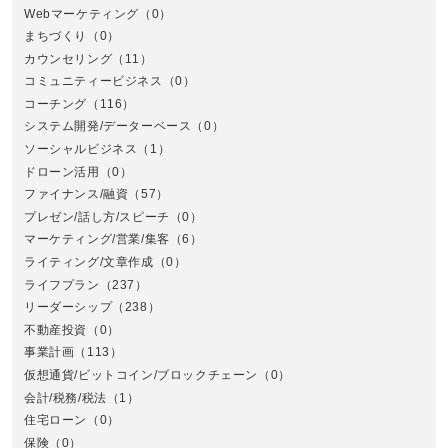
Webマーケティング
（0）
まちづくり
（0）
カウンセリング
（11）
コミュニティービジネス
（0）
北
コーチング
（116）
システム開発/データーベース
（0）
ソーシャルビジネス
（1）
ドローン活用
（0）
ファイナンス/融資
（57）
プレゼン/話し方/スピーチ
（0）
マーケティング/営業/集客
（6）
関
ライティング/文章作成
（0）
ライフプラン
（237）
リーダーシップ
（238）
不動産投資
（0）
事業計画
（113）
仮想通貨/ビットコイン/ブロックチェーン
（0）
会計/税務/税法
（1）
住宅ローン
（0）
東
保険
（0）