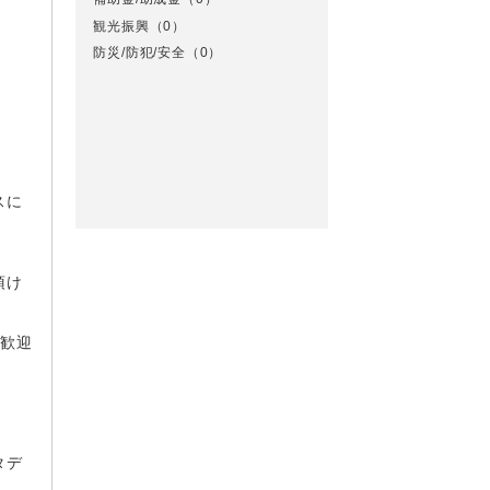
観光振興
（0）
防災/防犯/安全
（0）
スに
頂け
大歓迎
タデ