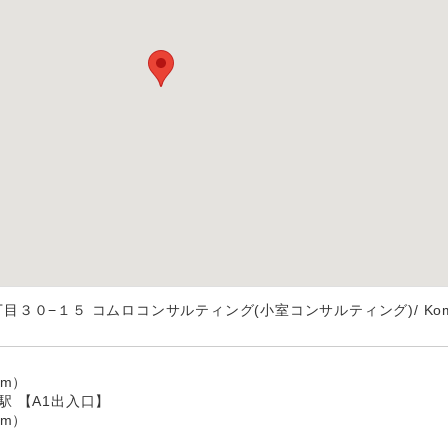
３０−１５ コムロコンサルティング(小室コンサルティング)/ Kom
】
m）
駅 【A1出入口】
m）