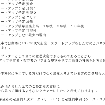
ートアップ予定 資金
ートアップ予定 形態１
ートアップ予定 形態２
ートアップ予定 エリア
ートアップ予定 場所
タートアップ後希望売上高 １年後 ３年後 １０年後
ートアップ予定 可能性
タートアップしない最大の理由
半では実際に10・20代で起業・スタートアップをした方のビジネ
きます．
レプレナーとして全ての意思決定できるものであることから
トアップ予定者・希望者のリアルな現状を見てご自身の将来をお考え
を本格的に考えている方だけでなく漠然と考えている方のご参加も
込み頂きました全てのご参加者の皆様に
から思って頂けるようなレクチャーにしたいと考えております．
・希望者の定量的１次データ（サーベイ）と定性的事例（ケース・ス