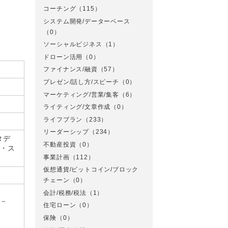
コーチング
（115）
システム開発/データーベース
（0）
ソーシャルビジネス
（1）
ドローン活用
（0）
ファイナンス/融資
（57）
プレゼン/話し方/スピーチ
（0）
マーケティング/営業/集客
（6）
ライティング/文章作成
（0）
ライフプラン
（233）
リーダーシップ
（234）
タデ
不動産投資
（0）
業・ス
事業計画
（112）
仮想通貨/ビットコイン/ブロック
チェーン
（0）
会計/税務/税法
（1）
 －
住宅ローン
（0）
保険
（0）