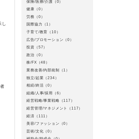
保険/医療/介護
（0）
健康
（0）
労務
（0）
示し
国際協力
（1）
子育て/教育
（10）
広告/プロモーション
（0）
．
投資
（57）
政治
（0）
株/FX
（48）
業務改善/内部統制
（1）
独立/起業
（234）
相続/終活
（0）
施者
組織/人事/採用
（6）
経営戦略/事業戦略
（117）
経営管理/マネジメント
（117）
経済
（111）
美容/ファッション
（0）
芸術/文化
（0）
補助金/助成金
（0）