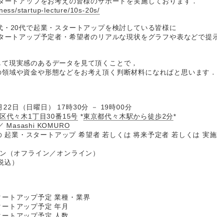
スタートアップをお考えの皆様のサポートを実施しております．
ness/startup-lecture/10s-20s/
代・20代で起業・スタートアップを検討している皆様に
スタートアップ予定者・希望者のリアルな現状をグラフや表などで提
して現実感のあるデータを見て頂くことで，
の領域や資金や形態などをお考え頂く判断材料になればと思います
月22日（日曜日） 17時30分 － 19時00分
区代々木1丁目30番15号
*
東京都代々木駅から徒歩2分
*
／
Masashi KOMURO
代の 起業・スタートアップ 希望者 若しくは 将来予定者 若しくは 実
イン（オフライン／オンライン）
（税込）
ートアップ予定 業種・業界
ートアップ予定 年月
ートアップ予定 人数