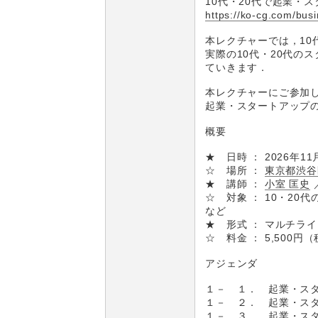
10代・20代で起業・
https://ko-cg.com/busi
本レクチャーでは，10
実際の10代・20代の
ていきます．
本レクチャーにご参加
起業・スタートアップ
概要
★ 日時 ： 2026年11
☆ 場所 ：
東京都渋谷
★ 講師 ：
小室 匡史
☆ 対象 ： 10・20
など
★ 形式 ： マルチラ
☆ 料金 ： 5,500円
アジェンダ
１－ １． 起業・スタ
１－ ２． 起業・スタ
１－ ３． 起業・スタ