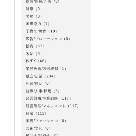
保険/医療/介護
（0）
健康
（0）
労務
（0）
国際協力
（1）
子育て/教育
（10）
広告/プロモーション
（0）
投資
（57）
政治
（0）
株/FX
（48）
業務改善/内部統制
（1）
独立/起業
（234）
相続/終活
（0）
組織/人事/採用
（6）
経営戦略/事業戦略
（117）
経営管理/マネジメント
（117）
経済
（111）
美容/ファッション
（0）
芸術/文化
（0）
補助金/助成金
（0）