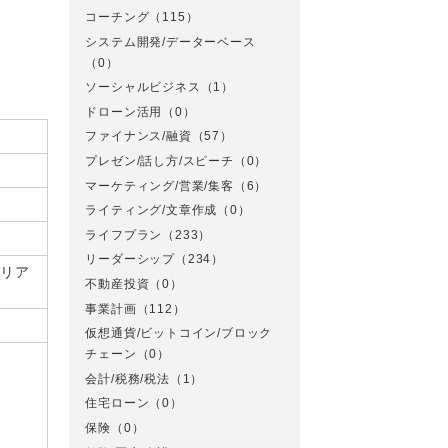
コーチング
（115）
システム開発/データーベース
（0）
ソーシャルビジネス
（1）
ドローン活用
（0）
ファイナンス/融資
（57）
プレゼン/話し方/スピーチ
（0）
マーケティング/営業/集客
（6）
ライティング/文章作成
（0）
ライフプラン
（233）
リーダーシップ
（234）
のリア
不動産投資
（0）
事業計画
（112）
仮想通貨/ビットコイン/ブロック
チェーン
（0）
会計/税務/税法
（1）
住宅ローン
（0）
保険
（0）