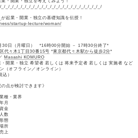
起業・開業・独立を考えてみよう！
/_/_/_/_/_/_/_/_/_/_/_/_/_/_/_/_/_/_/_/_/_/_/_/_/
ト
が起業・開業・独立の基礎知識を伝授！
iness/startup-lecture/woman/
1月30日（月曜日） *16時00分開始 － 17時30分終了*
区代々木1丁目30番15号
*
東京都代々木駅から徒歩2分
*
／
Masashi KOMURO
業・開業・独立 希望者 若しくは 将来予定者 若しくは 実施者 など
イン（オフライン／オンライン）
（税込）
記の点が検討できます》
業種・業界
年月
資金
人数
形態
場所
売上