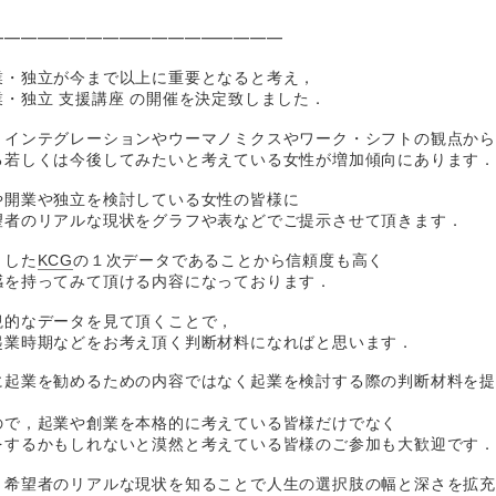
━━━━━━━━━━━━━━━━━━
業・独立が今まで以上に重要となると考え，
・独立 支援講座 の開催を決定致しました．
・インテグレーションやウーマノミクスやワーク・シフトの観点か
る若しくは今後してみたいと考えている女性が増加傾向にあります
や開業や独立を検討している女性の皆様に
望者のリアルな現状をグラフや表などでご提示させて頂きます．
とした
KCG
の１次データであることから信頼度も高く
感を持ってみて頂ける内容になっております．
観的なデータを見て頂くことで，
起業時期などをお考え頂く判断材料になればと思います．
に起業を勧めるための内容ではなく起業を検討する際の判断材料を
ので，起業や創業を本格的に考えている皆様だけでなく
をするかもしれないと漠然と考えている皆様のご参加も大歓迎です
・希望者のリアルな現状を知ることで人生の選択肢の幅と深さを拡