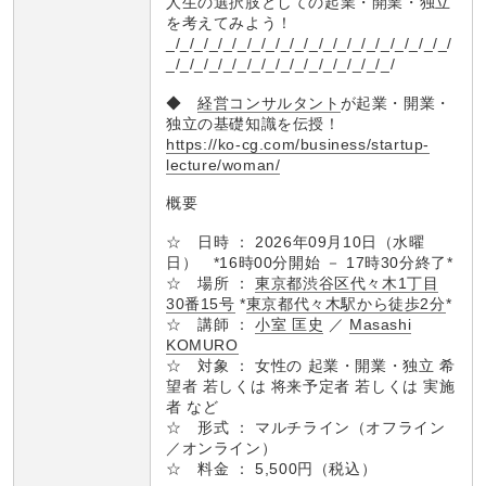
人生の選択肢としての起業・開業・独立
を考えてみよう！
_/_/_/_/_/_/_/_/_/_/_/_/_/_/_/_/_/_/_/_/
_/_/_/_/_/_/_/_/_/_/_/_/_/_/_/_/
◆
経営コンサルタント
が起業・開業・
独立の基礎知識を伝授！
https://ko-cg.com/business/startup-
lecture/woman/
概要
☆ 日時 ： 2026年09月10日（水曜
日） *16時00分開始 － 17時30分終了*
☆ 場所 ：
東京都渋谷区代々木1丁目
30番15号
*
東京都代々木駅から徒歩2分
*
☆ 講師 ：
小室 匡史
／
Masashi
KOMURO
☆ 対象 ： 女性の 起業・開業・独立 希
望者 若しくは 将来予定者 若しくは 実施
者 など
☆ 形式 ： マルチライン（オフライン
／オンライン）
☆ 料金 ： 5,500円（税込）