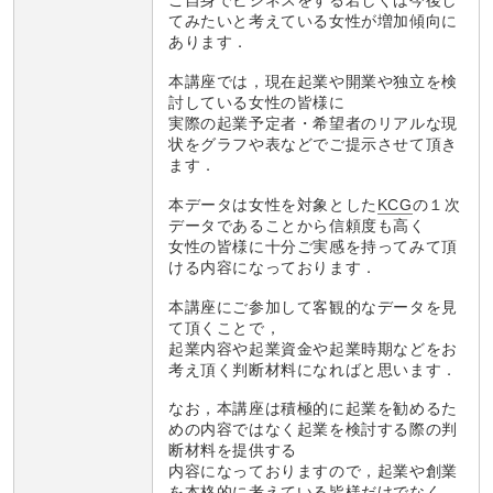
ご自身でビジネスをする若しくは今後し
てみたいと考えている女性が増加傾向に
あります．
本講座では，現在起業や開業や独立を検
討している女性の皆様に
実際の起業予定者・希望者のリアルな現
状をグラフや表などでご提示させて頂き
ます．
本データは女性を対象とした
KCG
の１次
データであることから信頼度も高く
女性の皆様に十分ご実感を持ってみて頂
ける内容になっております．
本講座にご参加して客観的なデータを見
て頂くことで，
起業内容や起業資金や起業時期などをお
考え頂く判断材料になればと思います．
なお，本講座は積極的に起業を勧めるた
めの内容ではなく起業を検討する際の判
断材料を提供する
内容になっておりますので，起業や創業
を本格的に考えている皆様だけでなく