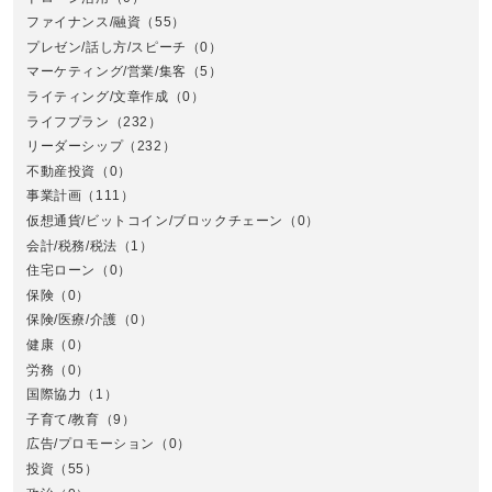
ファイナンス/融資
（55）
プレゼン/話し方/スピーチ
（0）
マーケティング/営業/集客
（5）
関
ライティング/文章作成
（0）
ライフプラン
（232）
リーダーシップ
（232）
不動産投資
（0）
事業計画
（111）
仮想通貨/ビットコイン/ブロックチェーン
（0）
会計/税務/税法
（1）
住宅ローン
（0）
東
保険
（0）
保険/医療/介護
（0）
健康
（0）
労務
（0）
国際協力
（1）
子育て/教育
（9）
広告/プロモーション
（0）
投資
（55）