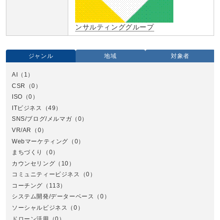
ンサルティンググループ
ジャンル
地域
対象者
AI
（1）
全国
CSR
（0）
北
ISO
（0）
ITビジネス
（49）
SNS/ブログ/メルマガ
（0）
VR/AR
（0）
Webマーケティング
（0）
まちづくり
（0）
カウンセリング
（10）
コミュニティービジネス
（0）
北
コーチング
（113）
システム開発/データーベース
（0）
ソーシャルビジネス
（0）
ドローン活用
（0）