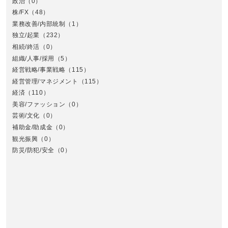
政治
（0）
株/FX
（48）
業務改善/内部統制
（1）
中
独立/起業
（232）
相続/終活
（0）
組織/人事/採用
（5）
経営戦略/事業戦略
（115）
経営管理/マネジメント
（115）
経済
（110）
美容/ファッション
（0）
芸術/文化
（0）
補助金/助成金
（0）
観光振興
（0）
九
防災/防犯/安全
（0）