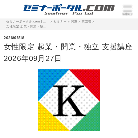
セミナーポータル.com | 完全無料のセミナー・イベント集客サイト
セミナー
関東
東京都
>
>
>
>
女性限定 起業・開業・独立 支援講座 2026年09月27日
2026/06/18
女性限定 起業・開業・独立 支援講座
2026年09月27日