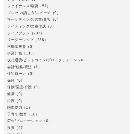
ファイナンス/融資
（57）
プレゼン/話し方/スピーチ
（0）
マーケティング/営業/集客
（6）
関
ライティング/文章作成
（0）
ライフプラン
（237）
リーダーシップ
（238）
不動産投資
（0）
事業計画
（113）
仮想通貨/ビットコイン/ブロックチェーン
（0）
会計/税務/税法
（1）
住宅ローン
（0）
東
保険
（0）
保険/医療/介護
（0）
健康
（0）
労務
（0）
国際協力
（1）
子育て/教育
（10）
広告/プロモーション
（0）
投資
（57）