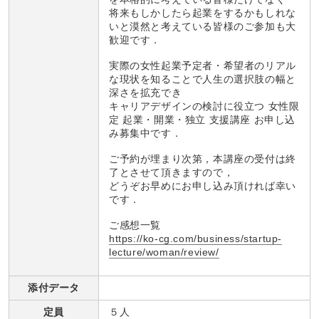
将来もしかしたら起業をするかもしれな
いと漠然と考えている皆様のご参加も大
歓迎です．
実際の女性起業予定者・希望者のリアル
な現状を知ることで人生の選択肢の幅と
深さを拡充でき
キャリアデザインの検討に役立つ 女性限
定 起業・開業・独立 支援講座 お申し込
み募集中です．
ご予約が埋まり次第，本講座の受付は終
了とさせて頂きますので，
どうぞお早めにお申し込み頂ければ幸い
です．
ご感想一覧
https://ko-cg.com/business/startup-
lecture/woman/review/
添付データ
定員
５人