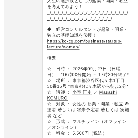
人生の選択肢としての起業・開業・独立
を考えてみよう！
_/_/_/_/_/_/_/_/_/_/_/_/_/_/_/_/_/_/_/_/
_/_/_/_/_/_/_/_/_/_/_/_/_/_/_/_/
◆
経営コンサルタント
が起業・開業・
独立の基礎知識を伝授！
https://ko-cg.com/business/startup-
lecture/woman/
概要
☆ 日時 ： 2026年09月27日（日曜
日） *16時00分開始 － 17時30分終了*
☆ 場所 ：
東京都渋谷区代々木1丁目
30番15号
*
東京都代々木駅から徒歩2分
*
☆ 講師 ：
小室 匡史
／
Masashi
KOMURO
☆ 対象 ： 女性の 起業・開業・独立 希
望者 若しくは 将来予定者 若しくは 実施
者 など
☆ 形式 ： マルチライン（オフライン
／オンライン）
☆ 料金 ： 5,500円（税込）