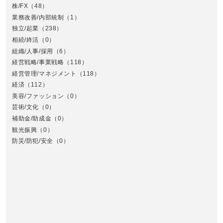
株/FX
（48）
業務改善/内部統制
（1）
中
独立/起業
（238）
相続/終活
（0）
組織/人事/採用
（6）
経営戦略/事業戦略
（118）
経営管理/マネジメント
（118）
経済
（112）
美容/ファッション
（0）
芸術/文化
（0）
補助金/助成金
（0）
観光振興
（0）
九
防災/防犯/安全
（0）