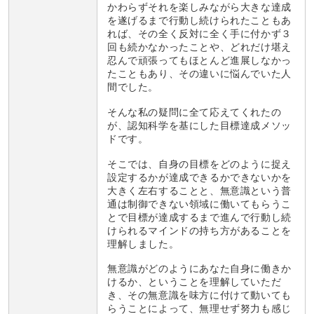
かわらずそれを楽しみながら大きな達成
を遂げるまで行動し続けられたこともあ
れば、その全く反対に全く手に付かず３
回も続かなかったことや、どれだけ堪え
忍んで頑張ってもほとんど進展しなかっ
たこともあり、その違いに悩んでいた人
間でした。
そんな私の疑問に全て応えてくれたの
が、認知科学を基にした目標達成メソッ
ドです。
そこでは、自身の目標をどのように捉え
設定するかが達成できるかできないかを
大きく左右することと、無意識という普
通は制御できない領域に働いてもらうこ
とで目標が達成するまで進んで行動し続
けられるマインドの持ち方があることを
理解しました。
無意識がどのようにあなた自身に働きか
けるか、ということを理解していただ
き、その無意識を味方に付けて動いても
らうことによって、無理せず努力も感じ