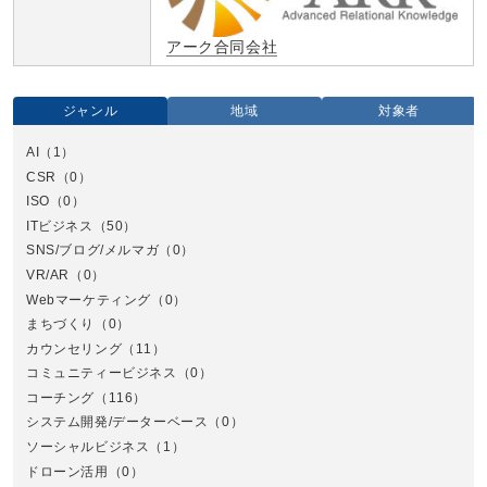
アーク合同会社
ジャンル
地域
対象者
AI
（1）
全国
CSR
（0）
北
ISO
（0）
ITビジネス
（50）
SNS/ブログ/メルマガ
（0）
VR/AR
（0）
Webマーケティング
（0）
まちづくり
（0）
カウンセリング
（11）
コミュニティービジネス
（0）
北
コーチング
（116）
システム開発/データーベース
（0）
ソーシャルビジネス
（1）
ドローン活用
（0）