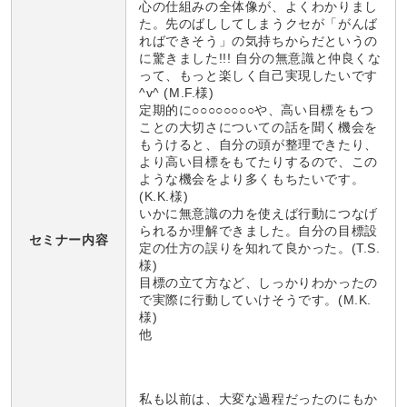
心の仕組みの全体像が、よくわかりまし
た。先のばししてしまうクセが「がんば
ればできそう」の気持ちからだというの
に驚きました!!! 自分の無意識と仲良くな
って、もっと楽しく自己実現したいです
^v^ (M.F.様)
定期的に○○○○○○○○や、高い目標をもつ
ことの大切さについての話を聞く機会を
もうけると、自分の頭が整理できたり、
より高い目標をもてたりするので、この
ような機会をより多くもちたいです。
(K.K.様)
いかに無意識の力を使えば行動につなげ
られるか理解できました。自分の目標設
セミナー内容
定の仕方の誤りを知れて良かった。(T.S.
様)
目標の立て方など、しっかりわかったの
で実際に行動していけそうです。(M.K.
様)
他
私も以前は、大変な過程だったのにもか