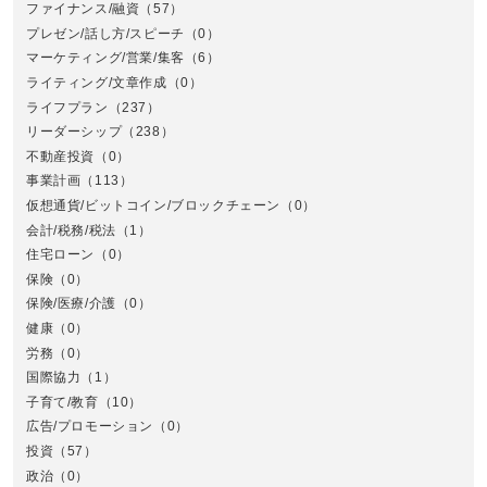
ファイナンス/融資
（57）
プレゼン/話し方/スピーチ
（0）
マーケティング/営業/集客
（6）
関
ライティング/文章作成
（0）
ライフプラン
（237）
リーダーシップ
（238）
不動産投資
（0）
事業計画
（113）
仮想通貨/ビットコイン/ブロックチェーン
（0）
会計/税務/税法
（1）
住宅ローン
（0）
東
保険
（0）
保険/医療/介護
（0）
健康
（0）
労務
（0）
国際協力
（1）
子育て/教育
（10）
広告/プロモーション
（0）
投資
（57）
政治
（0）